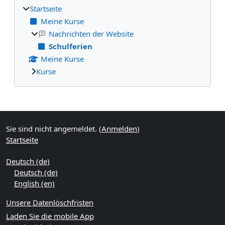
Startseite
Meine Kurse
Nachrichten der Website
Schulferien
Meine Kurse
Kurse
Ergänzungsblöcke
Sie sind nicht angemeldet. (
Anmelden
)
Startseite
Deutsch ‎(de)‎
Deutsch ‎(de)‎
English ‎(en)‎
Unsere Datenlöschfristen
Laden Sie die mobile App