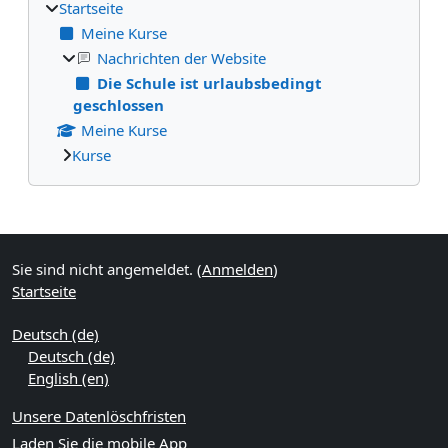
Startseite
Meine Kurse
Nachrichten der Website
Die Schule ist urlaubsbedingt
geschlossen
Meine Kurse
Kurse
Ergänzungsblöcke
Sie sind nicht angemeldet. (
Anmelden
)
Startseite
Deutsch ‎(de)‎
Deutsch ‎(de)‎
English ‎(en)‎
Unsere Datenlöschfristen
Laden Sie die mobile App