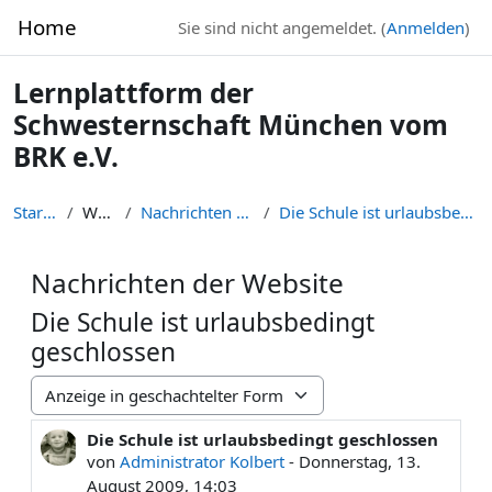
Zum Hauptinhalt
Home
Sie sind nicht angemeldet. (
Anmelden
)
Lernplattform der
Schwesternschaft München vom
BRK e.V.
Startseite
Website
Nachrichten der Website
Die Schule ist urlaubsbedingt geschlossen
Nachrichten der Website
Die Schule ist urlaubsbedingt
geschlossen
Anzeigemodus
Die Schule ist urlaubsbedingt geschlossen
Anzahl Antworten: 0
von
Administrator Kolbert
-
Donnerstag, 13.
August 2009, 14:03