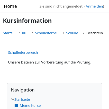
Zum Hauptinhalt
Home
Sie sind nicht angemeldet. (
Anmelden
)
Kursinformation
Startseite
Kurse
Schulleiterbereich
Schulleiter
Beschreibung
Schulleiterbereich
Unsere Dateien zur Vorbereitung auf die Prüfung.
Blöcke
Navigation überspringen
Navigation
Startseite
Meine Kurse