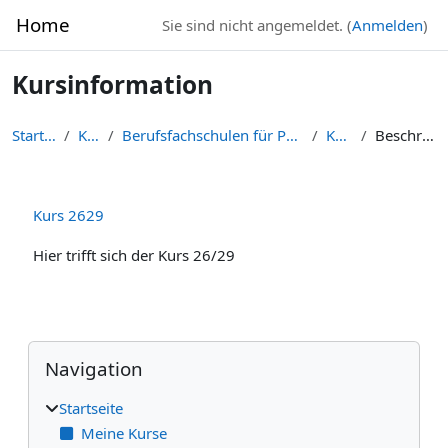
Zum Hauptinhalt
Home
Sie sind nicht angemeldet. (
Anmelden
)
Kursinformation
Startseite
Kurse
Berufsfachschulen für Pflege Würzburg
K2629
Beschreibung
Kurs 2629
Hier trifft sich der Kurs 26/29
Blöcke
Navigation überspringen
Navigation
Startseite
Meine Kurse