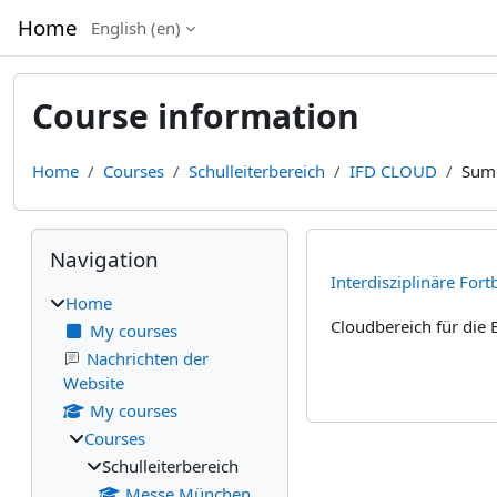
Skip to main content
Home
English ‎(en)‎
Course information
Home
Courses
Schulleiterbereich
IFD CLOUD
Sum
Blocks
Skip Navigation
Navigation
Interdisziplinäre Fort
Home
Cloudbereich für die
My courses
Nachrichten der
Website
My courses
Courses
Schulleiterbereich
Messe München